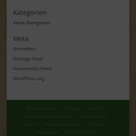
Kategorien
Keine Kategorien
Meta
Anmelden
Eintrags-Feed
Kommentar-Feed
WordPress.org
Bildende Kunst
Design
Grafik
künstlerische Bildung
Kunst am Bau
Media
Dreidimensional
Kontakt
Impressum
Datenschutz