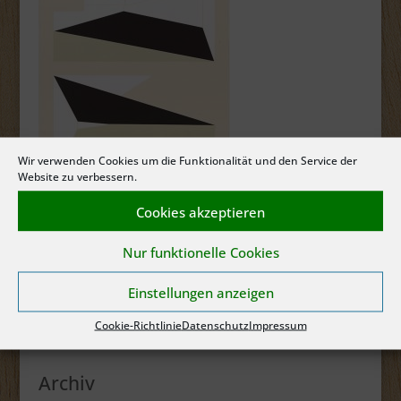
Wir verwenden Cookies um die Funktionalität und den Service der
Website zu verbessern.
Cookies akzeptieren
Tobias Ruppert „mehrdimensional Motiv02“, 2017,
Papiercollage auf Finnpappe
Nur funktionelle Cookies
Einstellungen anzeigen
Neueste Kommentare
Cookie-Richtlinie
Datenschutz
Impressum
Archiv